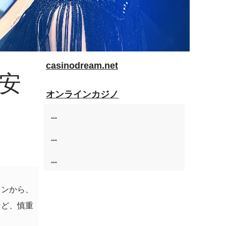
casinodream.net
安
オンラインカジノ
...
...
...
ォンから、
など、慎重