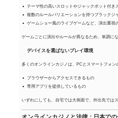
テーマ性の高いスロットやジャックポット付き
複数のルールバリエーションを持つブラックジ
ゲームショー風のライブゲームなど、演出重視
ゲームごとに演出やルールが異なるため、単調に
デバイスを選ばないプレイ環境
多くのオンラインカジノは、PCとスマートフォン
ブラウザーからアクセスできるもの
専用アプリを提供しているもの
いずれにしても、自宅では大画面で、外出先では
オンラインカジノと法律：日本での