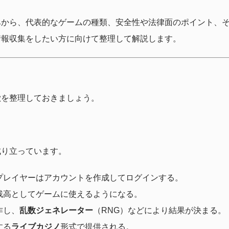
みから、代表的なゲームの種類、安全性や法律面のポイント、
情報収集をしたい方に向けて整理して解説します。
徴を整理しておきましょう。
成り立っています。
プレイヤーはアカウントを作成してログインする。
残高としてゲームに使えるようになる。
作し、
乱数ジェネレーター
（RNG）などにより結果が決まる。
する
ライブカジノ
形式で提供される。