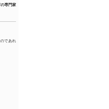
どの専門家
。
るのであれ