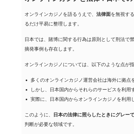
オンラインカジノを語るうえで、
法律面
を無視す
るだけ平易に整理します。
日本では、賭博に関する行為は原則として刑法で
摘発事例も存在します。
オンラインカジノについては、以下のような点が
多くのオンラインカジノ運営会社は海外に拠点
しかし、日本国内からそれらのサービスを利用
実際に、日本国内からオンラインカジノを利用
このように、
日本の法律に照らしたときにグレー
判断が必要な領域です。