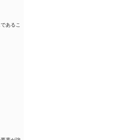
ス
であるこ
の要素が強