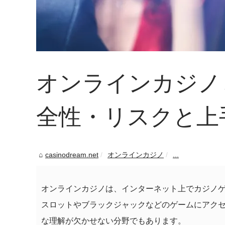
オンラインカジノ
全性・リスクと上
casinodream.net
オンラインカジノ
...
オンラインカジノは、インターネット上でカジノ
スロットやブラックジャックなどのゲームにアク
な理解が欠かせない分野でもあります。