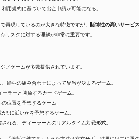
、利用規約に基づいて出金申請が可能になる。
ンで再現しているのが大きな特徴ですが、
賭博性の高いサービ
依存リスクに対する理解が非常に重要です。
カジノゲームが多数提供されています。
し、絵柄の組み合わせによって配当が決まるゲーム。
ィーラーと勝負するカードゲーム。
ルの位置を予想するゲーム。
値が9に近いかを予想するゲーム。
信される、ディーラーとのリアルタイム対戦形式。
で、
「絶対に勝てる」
ような方法は存在せず、結果には常に運